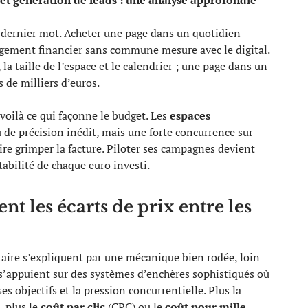
et génération de leads : une analyse approfondie
 dernier mot. Acheter une page dans un quotidien
gagement financier sans commune mesure avec le digital.
 la taille de l’espace et le calendrier ; une page dans un
 de milliers d’euros.
 voilà ce qui façonne le budget. Les
espaces
de précision inédit, mais une forte concurrence sur
ire grimper la facture. Piloter ses campagnes devient
tabilité de chaque euro investi.
nt les écarts de prix entre les
ire s’expliquent par une mécanique bien rodée, loin
 s’appuient sur des systèmes d’enchères sophistiqués où
 objectifs et la pression concurrentielle. Plus la
, plus le
coût par clic
(CPC) ou le
coût pour mille