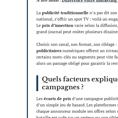
A lire aussi :
Différence entre marketing 
La
publicité traditionnelle
n’a pas dit son
national, s’offrir un spot TV : voilà un en
Le
prix d’insertion
varie selon la diffusion,
grand journal peut coûter plusieurs dizaines
Choisir son canal, son format, son ciblage :
publicitaires
numériques offrent un niveau 
certains mots-clés ou segments peut vite fa
alors un passage obligé pour garantir la ren
Quels facteurs explique
campagnes ?
Les
écarts de prix
d’une campagne publicita
d’un simple jeu de hasard. Les plateformes
chaque annonceur module ses offres selon ses
bataille est rude sur un secteur ou une cible